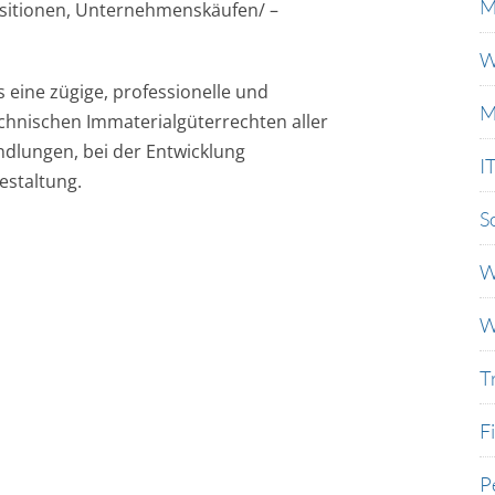
M
sitionen, Unternehmenskäufen/ –
W
eine zügige, professionelle und
M
echnischen Immaterialgüterrechten aller
ndlungen, bei der Entwicklung
I
estaltung.
S
W
W
T
F
P