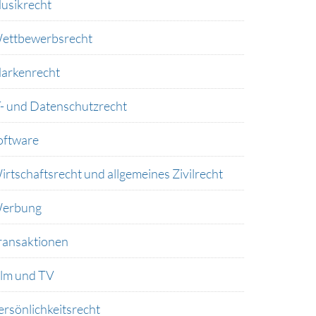
usikrecht
ettbewerbsrecht
arkenrecht
T- und Datenschutzrecht
oftware
irtschaftsrecht und allgemeines Zivilrecht
erbung
ransaktionen
ilm und TV
ersönlichkeitsrecht